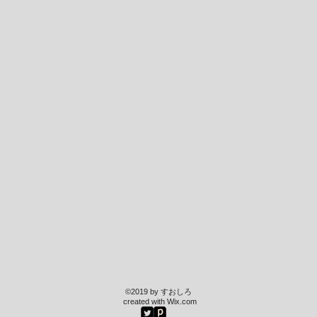
©2019 by すおしろ
created with
Wix.com